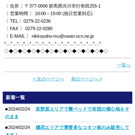
〔 住所 〕〒377-0006 群馬県渋川市行幸田255-1
〔 営業時間 〕 10:00～19:00 (祝日営業対応)
〔 TEL 〕0279-22-0236
〔 FAX 〕 0279-22-0280
〔 E-MAIL 〕 nikkoyaho-mu@swan.ocn.ne.jp
*…*…*…*…*…*…*…*…*…*…*…*…*…*…*…*
◇◆◇◆◇◆◇◆◇◆◇◆◇◆◇◆◇◆◇◆◇◆◇
一覧へ
< 次のページへ
前のページへ >
新着一覧
■2024/02/24
長野原エリアで畳ベッドで布団の寝心地をそ
のまま
■2024/02/24
嬬恋エリアで需要多なコタツ板のみ販売して
ます！